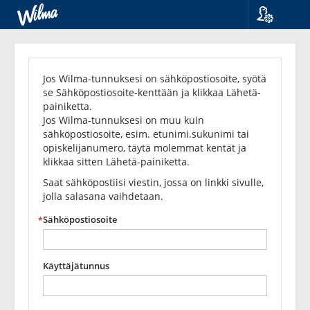
Kieli
Unohditko
Suomi
Svenska
salasanasi?
Jos Wilma-tunnuksesi on sähköpostiosoite, syötä
English
se Sähköpostiosoite-kenttään ja klikkaa Lähetä-
painiketta.
Jos Wilma-tunnuksesi on muu kuin
sähköpostiosoite, esim. etunimi.sukunimi tai
opiskelijanumero, täytä molemmat kentät ja
klikkaa sitten Lähetä-painiketta.
Saat sähköpostiisi viestin, jossa on linkki sivulle,
jolla salasana vaihdetaan.
Sähköpostiosoite
Käyttäjätunnus