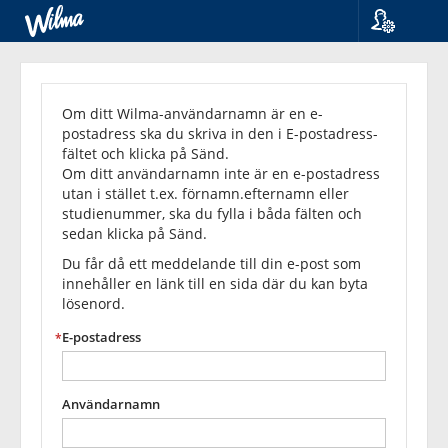
Språk
Glömt
Suomi
Svenska
lösenordet?
Om ditt Wilma-användarnamn är en e-
English
postadress ska du skriva in den i E-postadress-
fältet och klicka på Sänd.
Om ditt användarnamn inte är en e-postadress
utan i stället t.ex. förnamn.efternamn eller
studienummer, ska du fylla i båda fälten och
sedan klicka på Sänd.
Du får då ett meddelande till din e-post som
innehåller en länk till en sida där du kan byta
lösenord.
E-postadress
Användarnamn